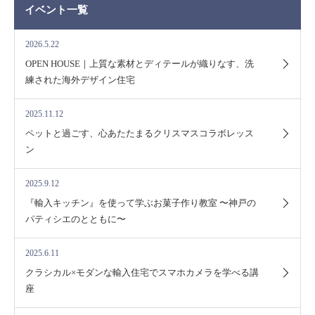
イベント一覧
2026.5.22
OPEN HOUSE｜上質な素材とディテールが織りなす、洗
練された海外デザイン住宅
2025.11.12
ペットと過ごす、心あたたまるクリスマスコラボレッス
ン
2025.9.12
『輸入キッチン』を使って学ぶお菓子作り教室 〜神戸の
パティシエのとともに〜
2025.6.11
クラシカル×モダンな輸入住宅でスマホカメラを学べる講
座