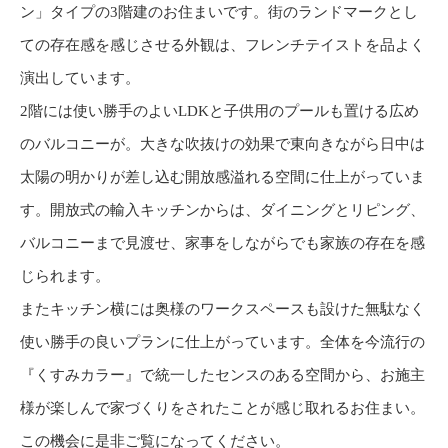
ン」タイプの3階建のお住まいです。街のランドマークとし
ての存在感を感じさせる外観は、フレンチテイストを品よく
演出しています。
2階には使い勝手のよいLDKと子供用のプールも置ける広め
のバルコニーが。大きな吹抜けの効果で東向きながら日中は
太陽の明かりが差し込む開放感溢れる空間に仕上がっていま
す。開放式の輸入キッチンからは、ダイニングとリピング、
バルコニーまで見渡せ、家事をしながらでも家族の存在を感
じられます。
またキッチン横には奥様のワークスペースも設けた無駄なく
使い勝手の良いプランに仕上がっています。全体を今流行の
『くすみカラー』で統一したセンスのある空間から、お施主
様が楽しんで家づくりをされたことが感じ取れるお住まい。
この機会に是非ご覧になってください。